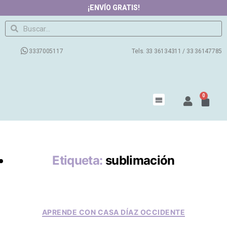
¡ENVÍO GRATIS!
3337005117
Tels. 33 36134311 / 33 36147785
0
Productos
Contacto
Nosotros
Preguntas Frecuentes
Blog
Etiqueta:
sublimación
APRENDE CON CASA DÍAZ OCCIDENTE