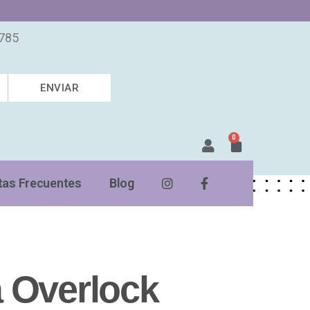
7785
ENVIAR
0
tas Frecuentes
Blog
 Overlock