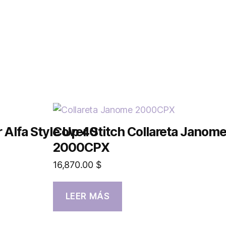
 Alfa Style Up 40
Cover Stitch Collareta Janom
2000CPX
16,870.00
$
LEER MÁS