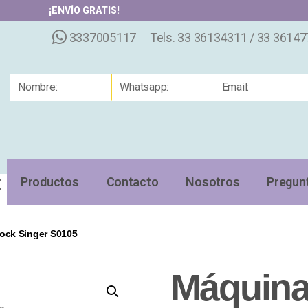
¡ENVÍO GRATIS!
3337005117
Tels. 33 36134311 / 33 3614
Productos
Contacto
Nosotros
Pregun
ock Singer S0105
Máquina