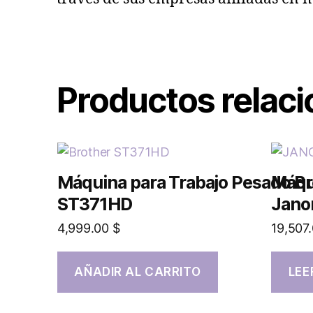
Productos relac
Máquina para Trabajo Pesado Br
Máqu
ST371HD
Jano
4,999.00
$
19,507
AÑADIR AL CARRITO
LEE