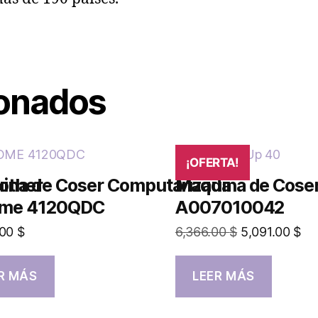
ionados
¡OFERTA!
other
ina de Coser Computarizada
Máquina de Coser
me 4120QDC
A007010042
.00
$
6,366.00
$
5,091.00
$
R MÁS
LEER MÁS