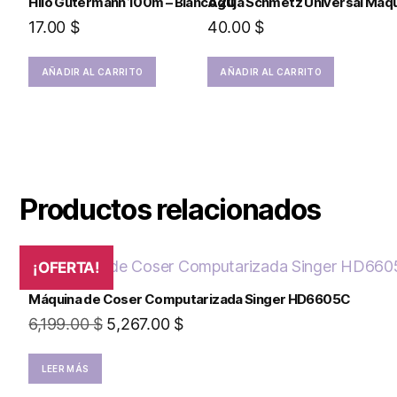
Hilo Gütermann 100m – Blanco 20
Aguja Schmetz Universal Máqu
17.00
$
40.00
$
AÑADIR AL CARRITO
AÑADIR AL CARRITO
Productos relacionados
¡OFERTA!
Máquina de Coser Computarizada Singer HD6605C
6,199.00
$
5,267.00
$
LEER MÁS