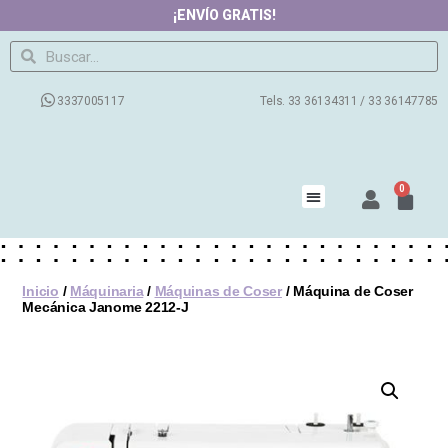
¡ENVÍO GRATIS!
3337005117
Tels. 33 36134311 / 33 36147785
0
Productos
Contacto
Nosotros
Preguntas Frecuentes
Blog
Inicio
/
Máquinaria
/
Máquinas de Coser
/ Máquina de Coser
Mecánica Janome 2212-J