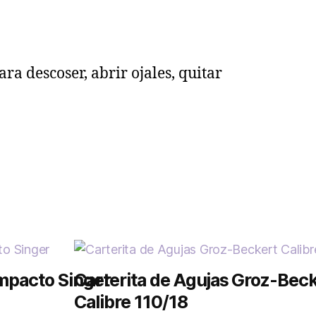
a descoser, abrir ojales, quitar
mpacto Singer
Carterita de Agujas Groz-Bec
Calibre 110/18