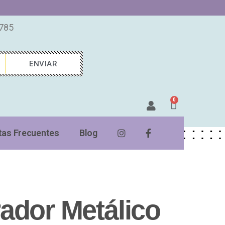
7785
ENVIAR
0
tas Frecuentes
Blog
ador Metálico