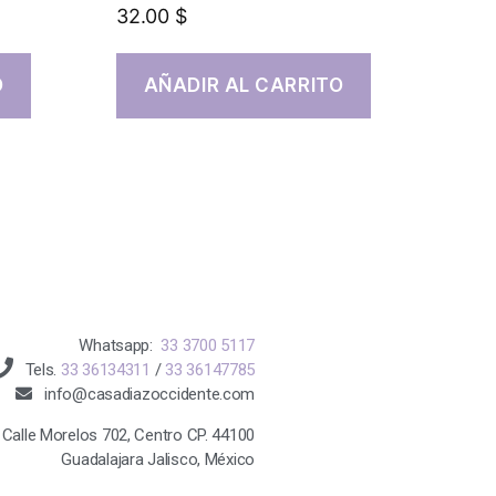
32.00
$
O
AÑADIR AL CARRITO
Whatsapp:
33 3700 5117
Tels.
33 36134311
/
33 36147785
info@casadiazoccidente.com
Calle Morelos 702, Centro CP. 44100
Guadalajara Jalisco, México