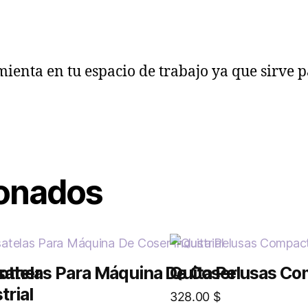
nta en tu espacio de trabajo ya que sirve par
.
ionados
other
satelas Para Máquina De Coser
Quita Pelusas Co
trial
328.00
$