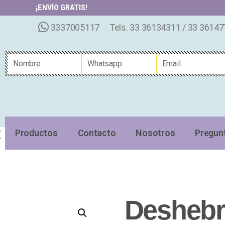
¡ENVÍO GRATIS!
3337005117
Tels. 33 36134311 / 33 3614
Productos
Contacto
Nosotros
Pregun
Deshebr