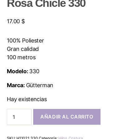
Rosa Chicle 330
17.00
$
100% Poliester
Gran calidad
100 metros
Modelo:
330
Marca:
Gütterman
Hay existencias
AÑADIR AL CARRITO
SKU:
H11021 330
Categoría:
Hilos Costura