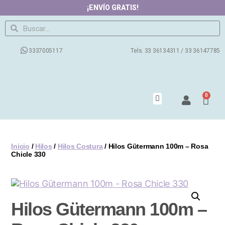
¡ENVÍO GRATIS!
3337005117
Tels. 33 36134311 / 33 36147785
0
Productos
Contacto
Nosotros
Preguntas Frecuentes
Blog
Inicio
/
Hilos
/
Hilos Costura
/ Hilos Gütermann 100m – Rosa
Chicle 330
Hilos Gütermann 100m –