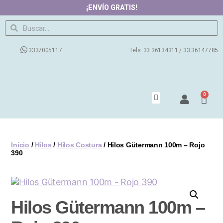
¡ENVÍO GRATIS!
3337005117
Tels. 33 36134311 / 33 36147785
0
Productos
Contacto
Nosotros
Preguntas Frecuentes
Blog
Inicio
/
Hilos
/
Hilos Costura
/ Hilos Gütermann 100m – Rojo
390
Hilos Gütermann 100m –