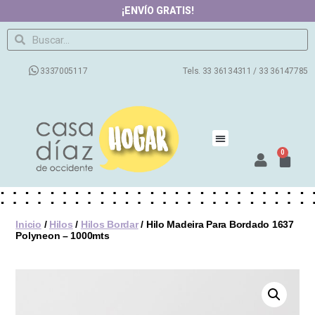
¡ENVÍO GRATIS!
3337005117
Tels. 33 36134311 / 33 36147785
0
Productos
Contacto
Nosotros
Preguntas Frecuentes
Blog
Inicio
/
Hilos
/
Hilos Bordar
/ Hilo Madeira Para Bordado 1637
Polyneon – 1000mts