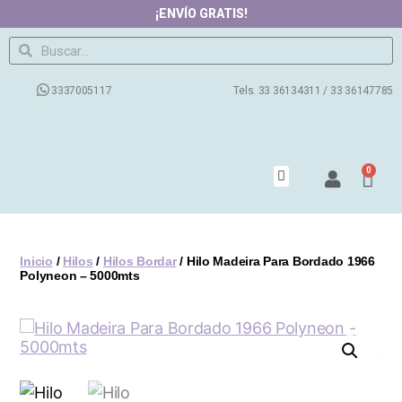
¡ENVÍO GRATIS!
3337005117
Tels. 33 36134311 / 33 36147785
0
Productos
Contacto
Nosotros
Preguntas Frecuentes
Blog
Inicio
/
Hilos
/
Hilos Bordar
/ Hilo Madeira Para Bordado 1966
Polyneon – 5000mts