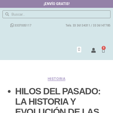
¡ENVÍO GRATIS!
3337005117
Tels. 33 36134311 / 33 36147785
0
Productos
Contacto
Nosotros
Preguntas Frecuentes
Blog
HISTORIA
HILOS DEL PASADO:
LA HISTORIA Y
EVOLUCIÓN DE LAS