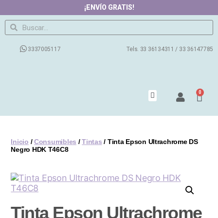
¡ENVÍO GRATIS!
3337005117
Tels. 33 36134311 / 33 36147785
0
Productos
Contacto
Nosotros
Preguntas Frecuentes
Blog
Inicio
/
Consumibles
/
Tintas
/ Tinta Epson Ultrachrome DS
Negro HDK T46C8
Tinta Epson Ultrachrome