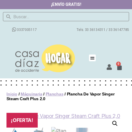
¡ENVÍO GRATIS!
3337005117
Tels. 33 36134311 / 33 36147785
0
Productos
Contacto
Nosotros
Preguntas Frecuentes
Blog
Inicio
/
Máquinaria
/
Planchas
/ Plancha De Vapor Singer
Steam Craft Plus 2.0
¡OFERTA!