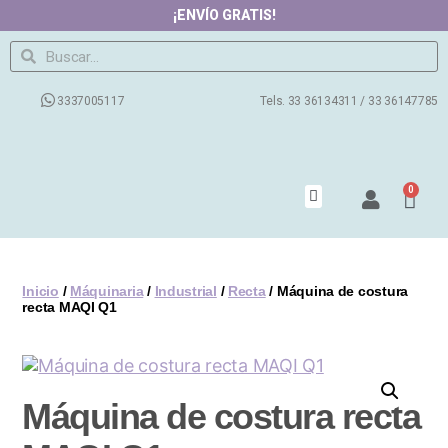
¡ENVÍO GRATIS!
3337005117
Tels. 33 36134311 / 33 36147785
0
Productos
Contacto
Nosotros
Preguntas Frecuentes
Blog
Inicio
/
Máquinaria
/
Industrial
/
Recta
/ Máquina de costura
recta MAQI Q1
Máquina de costura recta