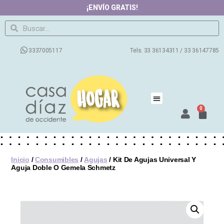
¡ENVÍO GRATIS!
3337005117
Tels. 33 36134311 / 33 36147785
0
Inicio
/
Consumibles
/
Agujas
/ Kit De Agujas Universal Y
Aguja Doble O Gemela Schmetz