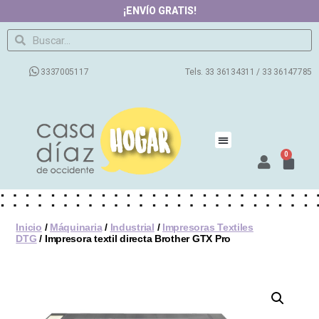
¡ENVÍO GRATIS!
3337005117
Tels. 33 36134311 / 33 36147785
0
Inicio
/
Máquinaria
/
Industrial
/
Impresoras Textiles
DTG
/ Impresora textil directa Brother GTX Pro