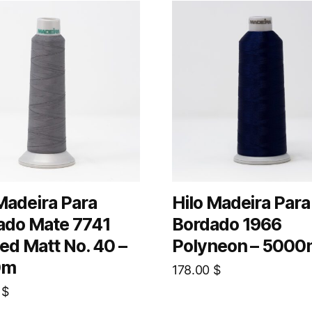
Madeira Para
Hilo Madeira Para
ado Mate 7741
Bordado 1966
ed Matt No. 40 –
Polyneon – 5000
0m
178.00
$
0
$