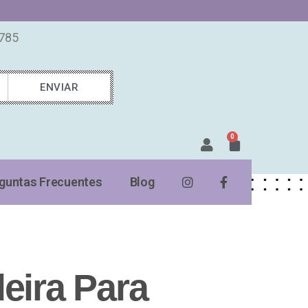
7785
ENVIAR
0
guntas Frecuentes
Blog
eira Para