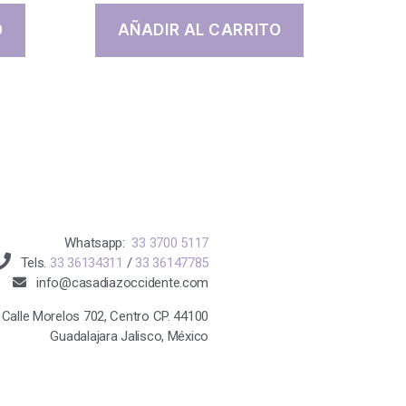
O
AÑADIR AL CARRITO
Whatsapp:
33 3700 5117
Tels.
33 36134311
/
33 36147785
info@casadiazoccidente.com
Calle Morelos 702, Centro CP. 44100
Guadalajara Jalisco, México