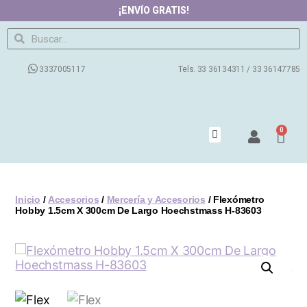
¡ENVÍO GRATIS!
3337005117
Tels. 33 36134311 / 33 36147785
0
Productos
Contacto
Nosotros
Preguntas Frecuentes
Blog
Inicio
/
Accesorios
/
Mercería y Accesorios
/ Flexómetro
Hobby 1.5cm X 300cm De Largo Hoechstmass H-83603